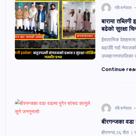
रबि बर्णवाल
बारामा तब्लिगी 
बढेको सुरक्षा चिन
ईसलामिक देशहरूमा स
बढाउँदै गर्दा नेपा
उपमहानगरपालिका व
Continue rea
रबि बर्णवाल
बीरगन्जका वडा व
बीरगन्ज,२६ चैत । पर