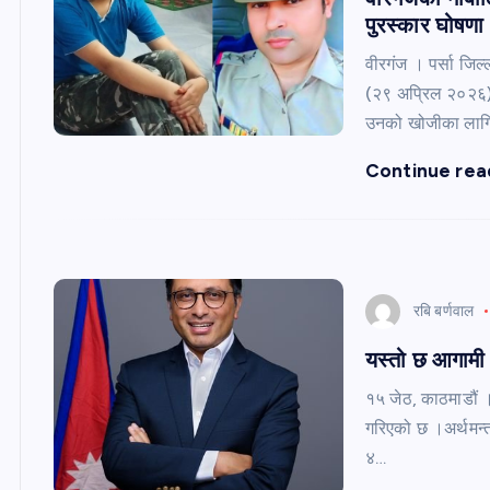
पुरस्कार घोषणा
वीरगंज । पर्सा जिल
(२९ अप्रिल २०२६) 
उनको खोजीका लागि
Continue rea
रबि बर्णवाल
यस्तो छ आगामी आ
१५ जेठ, काठमाडौं 
गरिएको छ ।अर्थमन्त्
४…