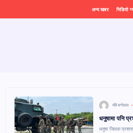
अन्य खबर
भिडियो ग्
रबि बर्णवाल
धनुषामा पनि प्र
धनुषा जिल्ला प्रशा