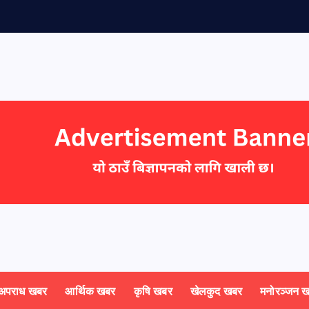
अपराध खबर
आर्थिक खबर
कृषि खबर
खेलकुद खबर
मनोरञ्जन 