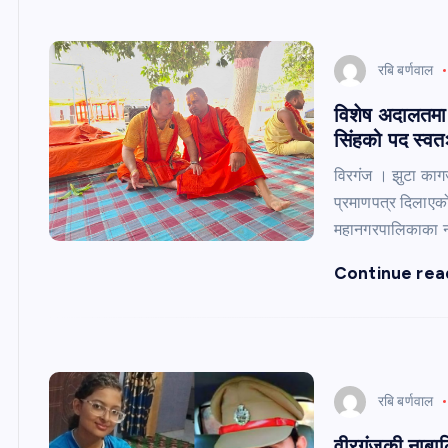
रबि बर्णवाल
विशेष अदालतमा भ
सिंहको पद स्वत
विरगंज । झुटा काग
प्रमाणपत्र दिलाएक
महानगरपालिकाका नग
Continue rea
रबि बर्णवाल
वीरगंजकी नाबालि