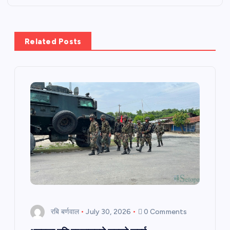
n
a
Related Posts
v
i
g
a
t
i
o
रबि बर्णवाल
July 30, 2026
0 Comments