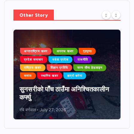
Other Story
अन्तराष्ट्रिय खबर
अपराध खबर
गृहपृष्ठ
प्रदेश समाचार
मधेश प्रदेश
राजनीति
राष्ट्रिय खबर
विज्ञान प्रविधि
सत्य सीमा हेडलाइन
समाज
स्थानिय खबर
हाम्रो बारेमा
सुनसरीको पाँच ठाउँमा अनिश्चितकालीन
कर्फ्यु
रबि बर्णवाल
July 27, 2026