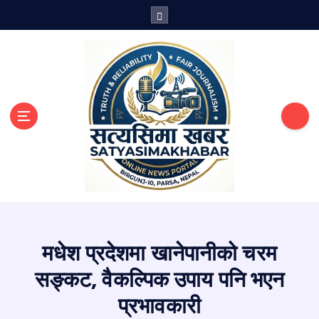
S
k
i
p
t
o
c
o
n
t
e
n
सत्य तथ्य खबरको थलो
t
मधेश प्रदेशमा खानेपानीको चरम
सङ्कट, वैकल्पिक उपाय पनि भएन
प्रभावकारी