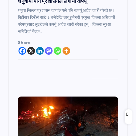
n
धनुषामा पनि प्रशासनले लगायो कर्फ्यू
धनुषा जिल्ला प्रशासन कार्यालयले पनि कर्फ्यू आदेश जारी गरेको छ।
बिहीबार दिउँसो साढे ३ बजेदेखि लागु हुनेगरी प्रमुख जिल्ला अधिकारी
प्रेमप्रसाद लुइटेलले कर्फ्यू आदेश जारी गरेका हुन्। जिल्ला सुरक्षा
समितिको बैठक…
Share