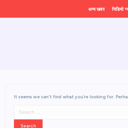
अन्य खबर
भिडियो ग्
It seems we can’t find what you’re looking for. Perh
S
e
a