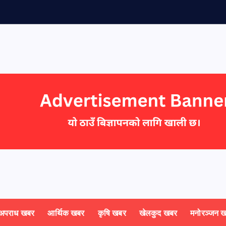
अपराध खबर
आर्थिक खबर
कृषि खबर
खेलकुद खबर
मनोरञ्जन 