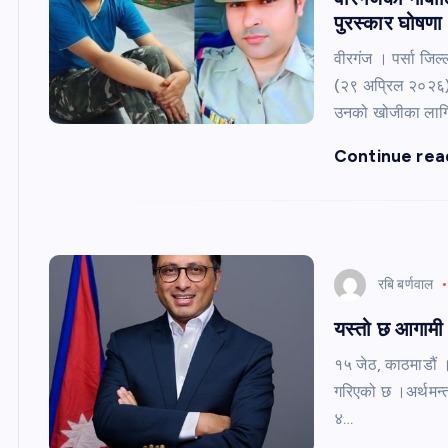
पुरस्कार घोषणा
वीरगंज । पर्सा जिल
(२९ अप्रिल २०२६) 
उनको खोजीका लागि
Continue rea
रबि बर्णवाल
यस्तो छ आगामी आ
१५ जेठ, काठमाडौं 
गरिएको छ ।अर्थमन्त्
४…