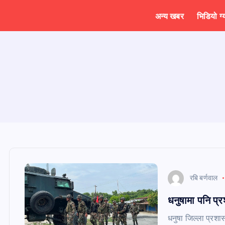
अन्य खबर
भिडियो ग्
रबि बर्णवाल
धनुषामा पनि प्र
धनुषा जिल्ला प्रशा