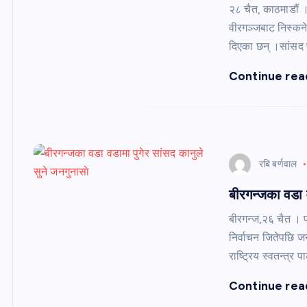
२८ चैत, काठमाडौं । 
वीरगञ्जबाट निस्कने
दिएका छन् ।सांसद 
Continue rea
रबि बर्णवाल
बीरगन्जका वडा व
बीरगन्ज,२६ चैत । पर
निर्वाचन जितेपछि ज
राष्ट्रिय स्वतन्त्र प
Continue rea