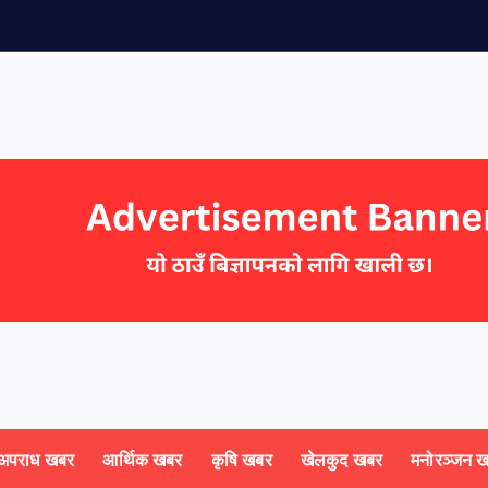
अपराध खबर
आर्थिक खबर
कृषि खबर
खेलकुद खबर
मनोरञ्जन 