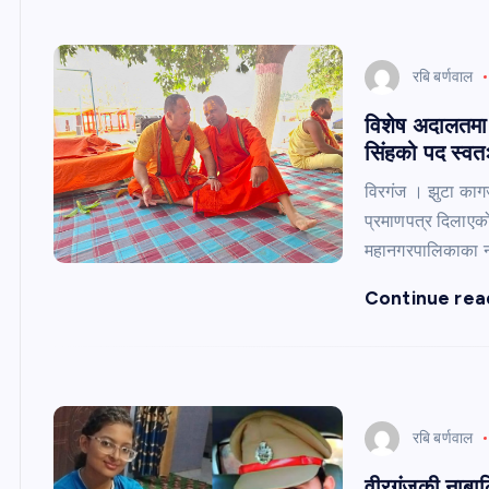
रबि बर्णवाल
विशेष अदालतमा भ
सिंहको पद स्वत
विरगंज । झुटा काग
प्रमाणपत्र दिलाएक
महानगरपालिकाका नग
Continue rea
रबि बर्णवाल
वीरगंजकी नाबालि