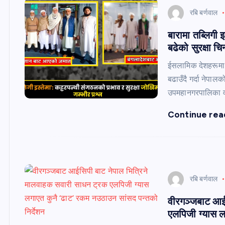
रबि बर्णवाल
बारामा तब्लिगी 
बढेको सुरक्षा चिन
ईसलामिक देशहरूमा स
बढाउँदै गर्दा नेपा
उपमहानगरपालिका व
Continue rea
रबि बर्णवाल
वीरगञ्जबाट आई
एलपिजी ग्यास ल