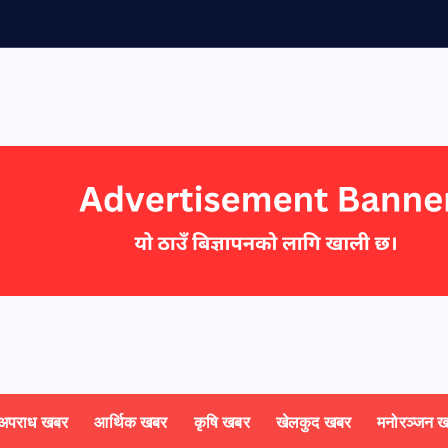
अपराध खबर
आर्थिक खबर
कृषि खबर
खेलकुद खबर
मनोरञ्जन 