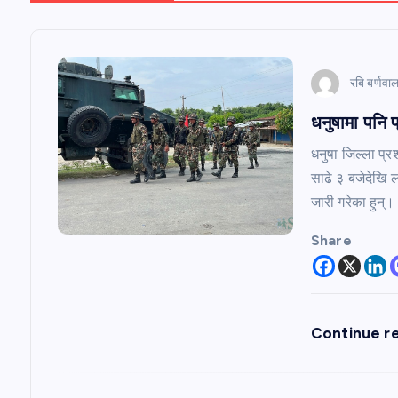
a
v
रबि बर्णवा
धनुषामा पनि प
i
धनुषा जिल्ला प्र
g
साढे ३ बजेदेखि ल
जारी गरेका हुन्।
a
Share
t
i
Continue r
o