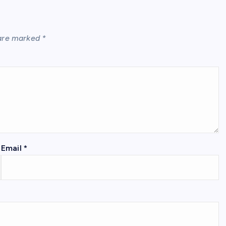
 are marked
*
Email
*