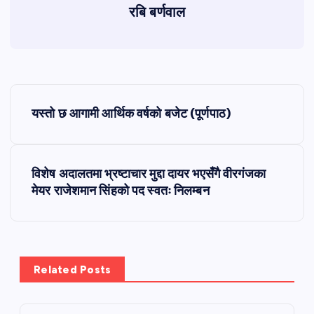
रबि बर्णवाल
P
यस्तो छ आगामी आर्थिक वर्षको बजेट (पूर्णपाठ)
o
s
विशेष अदालतमा भ्रष्टाचार मुद्दा दायर भएसँगै वीरगंजका
मेयर राजेशमान सिंहको पद स्वतः निलम्बन
t
n
a
Related Posts
v