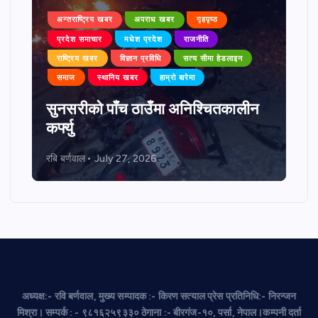
अन्तराष्ट्रिय खबर
अपराध खबर
गृहपृष्ठ
प्रदेश समाचार
मधेश प्रदेश
राजनीति
राष्ट्रिय खबर
विज्ञान प्रविधि
सत्य सीमा हेडलाइन
समाज
स्थानिय खबर
हाम्रो बारेमा
सुनसरीको पाँच ठाउँमा अनिश्चितकालीन
कर्फ्यु
रबि बर्णवाल
July 27, 2026
अध्यक्ष:- रवि बर्णवाल, मुख्य सम्पादक :- किरण सत्याल प्रेस प्रतिनिधि:- निरन्जन
मिश्रा। सम्पर्क : - ९८१६२५९३३० ठेगाना :- बीरगंज-१०, पर्सा, नेपाल।कम्पनी दर्ता