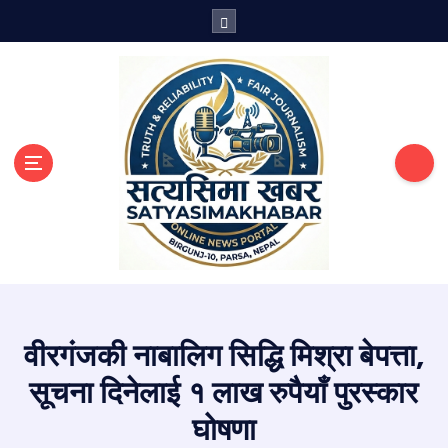
S
k
i
p
t
o
c
o
n
t
e
n
सत्य तथ्य खबरको थलो
t
वीरगंजकी नाबालिग सिद्धि मिश्रा बेपत्ता,
सूचना दिनेलाई १ लाख रुपैयाँ पुरस्कार
घोषणा