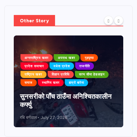
Other Story
अन्तराष्ट्रिय खबर
अपराध खबर
गृहपृष्ठ
प्रदेश समाचार
मधेश प्रदेश
राजनीति
राष्ट्रिय खबर
विज्ञान प्रविधि
सत्य सीमा हेडलाइन
समाज
स्थानिय खबर
हाम्रो बारेमा
सुनसरीको पाँच ठाउँमा अनिश्चितकालीन
कर्फ्यु
रबि बर्णवाल
July 27, 2026