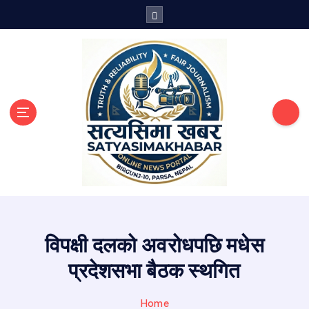
S
k
i
p
t
o
c
o
n
t
e
n
सत्य तथ्य खबरको थलो
t
विपक्षी दलको अवरोधपछि मधेस
प्रदेशसभा बैठक स्थगित
Home