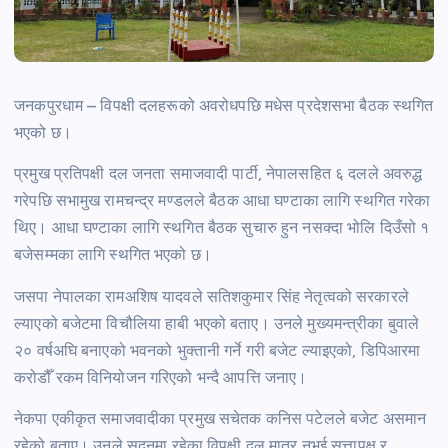
जनकपुरधाम – विपक्षी दलहरूको अवरोधपछि मधेस प्रदेशसभा बैठक स्थगित
भएको छ।
प्रमुख प्रतिपक्षी दल जनता समाजवादी पार्टी, नेपालसहित ६ दलले अवरुद्ध
गरेपछि सभामुख रामचन्द्र मण्डलले बैठक आधा घण्टाका लागि स्थगित गरेका
थिए। आधा घण्टाका लागि स्थगित बैठक सुचारु हुन नसक्दा भोलि दिउँसो १
बजेसम्मका लागि स्थगित भएको छ।
जसपा नेपालका रामअशिष यादवले सतिशकुमार सिंह नेतृत्वको सरकारले
ल्याएको बजेटमा विचौलिया हाबी भएको बताए। उनले मुख्यमन्त्रीका बुवाले
२० वर्षअघि बनाएको भवनको भुक्तानी गर्ने गरी बजेट ल्याइएको, डिपिआरमा
करोडौँ रकम विनियोजन गरिएको भन्दै आपत्ति जनाए।
नेकपा एकीकृत समाजवादीका प्रमुख सचेतक कनिस पटेलले बजेट असमान
रहेको बताए। उनले सदनमा रहेका विपक्षी दल मात्र नभई सत्तापक्ष र