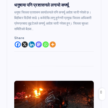
धनुषामा पनि प्रशासनले लगायो कर्फ्यू
n
धनुषा जिल्ला प्रशासन कार्यालयले पनि कर्फ्यू आदेश जारी गरेको छ।
बिहीबार दिउँसो साढे ३ बजेदेखि लागु हुनेगरी प्रमुख जिल्ला अधिकारी
प्रेमप्रसाद लुइटेलले कर्फ्यू आदेश जारी गरेका हुन्। जिल्ला सुरक्षा
समितिको बैठक…
Share