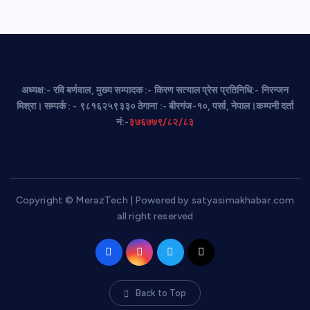
अध्यक्ष:- रवि बर्णवाल, मुख्य सम्पादक :- किरण सत्याल प्रेस प्रतिनिधि:- निरन्जन
मिश्रा। सम्पर्क : - ९८१६२५९३३० ठेगाना :- बीरगंज-१०, पर्सा, नेपाल।कम्पनी दर्ता
नं:-
३७६७७९/८२/८३
Copyright © MerazTech | Powered by satyasimakhabar.com
all right reserved
Back to Top