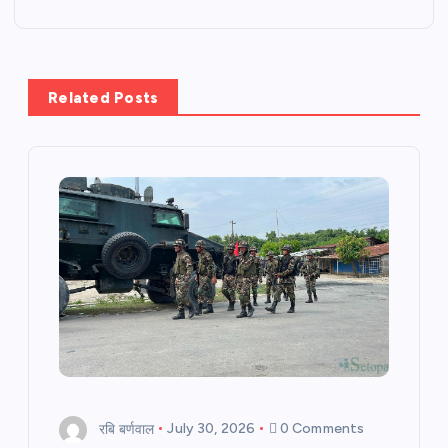
t
n
a
Related Posts
v
i
g
a
t
i
o
रबि बर्णवाल
July 30, 2026
0 Comments