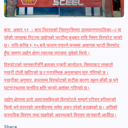
बारा, असार १९ । बारा जिल्लाको जितपुरसिमरा उपमहानगरपालिका–२ मा
रहेको जगदम्बा स्टिल्स उद्योगको भट्टीमा बुधबार राति भिषण विस्फोट भएको
छ। राति करिब ९:१५ बजे फलाम पगाल्ने क्रममा अचानक भट्टी विस्फोट
हुँदा समग्र उद्योग क्षेत्र एकाएक त्रासमा डुबेको थियो।
विस्फोटको जानकारीसँगै इलाका प्रहरी कार्यालय, सिमराबाट तत्कालै
प्रहरी टोली खटिएको छ र प्रारम्भिक अनुसन्धान सुरु गरिएको छ।
प्रहरीका अनुसार, हालसम्म विस्फोटको सटीक कारण खुल्न बाँकी छ भने
घटनास्थलमा मानविय क्षति भएको आशंका गरिएको छ।
उद्योग क्षेत्रमा ठूलो आवाजसहितको विस्फोटले सम्पूर्ण परिसर हल्लिएको
थियो भने वरपरको जनजीवनमा समेत असर परेको बताइएको छ। क्षतिको
वास्तविक विवरण तथा घाइतेको अवस्थाबारे विस्तृत जानकारी आउँदैछ।
Share