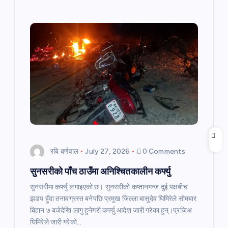
रबि बर्णवाल
July 27, 2026
0 Comments
सुनसरीको पाँच ठाउँमा अनिश्चितकालीन कर्फ्यु
सुनसरीमा कर्फ्यु लगाइएको छ। सुनसरीको कप्तानगन्ज दुई पक्षबीच
झडप हुँदा तनावग्रस्त बनेपछि प्रमुख जिल्ला बासुदेव घिमिरेले सोमबार
बिहान ७ बजेदेखि लागु हुनेगरी कर्फ्यु आदेश जारी गरेका हुन्।प्रजिअ
घिमिरेले जारी गरेको…