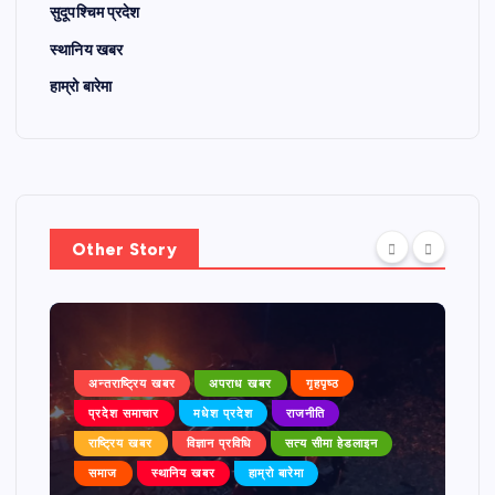
सुदूपश्चिम प्रदेश
स्थानिय खबर
हाम्रो बारेमा
Other Story
अन्तराष्ट्रिय खबर
अपराध खबर
गृहपृष्ठ
प्रदेश समाचार
मधेश प्रदेश
राजनीति
राष्ट्रिय खबर
विज्ञान प्रविधि
सत्य सीमा हेडलाइन
समाज
स्थानिय खबर
हाम्रो बारेमा