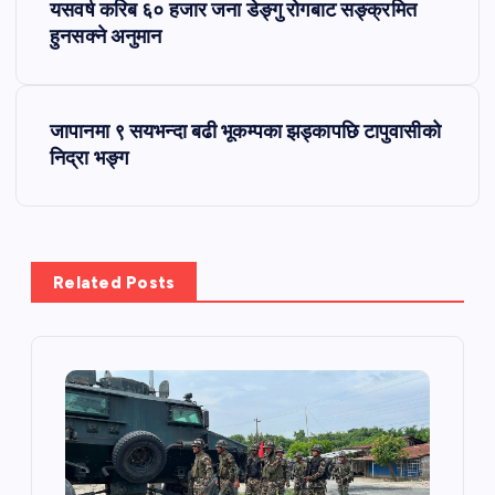
यसवर्ष करिब ६० हजार जना डेङ्गु रोगबाट सङ्क्रमित
o
हुनसक्ने अनुमान
s
जापानमा ९ सयभन्दा बढी भूकम्पका झड्कापछि टापुवासीको
t
निद्रा भङ्ग
n
a
Related Posts
v
i
g
a