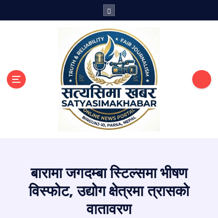
S
k
i
p
t
o
c
o
n
t
e
n
सत्य तथ्य खबरको थलो
t
बारामा जगदम्बा स्टिल्समा भीषण
विस्फोट, उद्योग क्षेत्रमा त्रासको
वातावरण