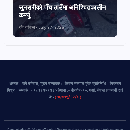
सुनसरीको पाँच ठाउँमा अनिश्चितकालीन
कर्फ्यु
रबि बर्णवाल
July 27, 2026
अध्यक्ष:- रवि बर्णवाल, मुख्य सम्पादक :- किरण सत्याल प्रेस प्रतिनिधि:- निरन्जन
मिश्रा। सम्पर्क : - ९८१६२५९३३० ठेगाना :- बीरगंज-१०, पर्सा, नेपाल।कम्पनी दर्ता
नं:-
३७६७७९/८२/८३
Copyright © MerazTech | Powered by satyasimakhabar.com