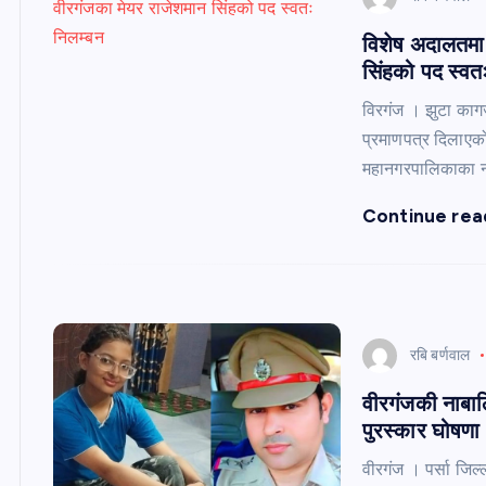
विशेष अदालतमा भ
सिंहको पद स्वत
विरगंज । झुटा काग
प्रमाणपत्र दिलाएक
महानगरपालिकाका नग
Continue rea
रबि बर्णवाल
वीरगंजकी नाबालि
पुरस्कार घोषणा
वीरगंज । पर्सा जिल